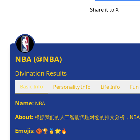
Share it to X
NBA
(@
NBA
)
Divination Results
Basic Info
Personality Info
Life Info
Fun 
Name
:
NBA
About
:
根据我们的人工智能代理对您的推文分析，NB
Emojis
:
🏀🏆🥇🌟🔥